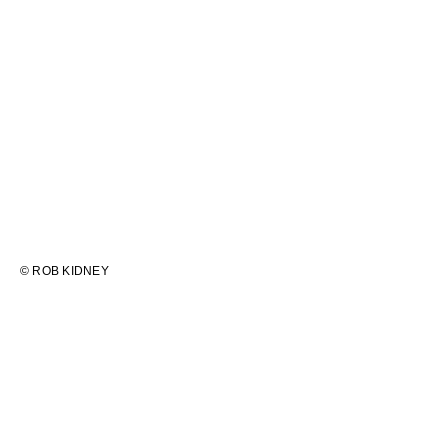
投
稿
ナ
ビ
ゲ
ー
シ
ョ
© ROB KIDNEY
ン