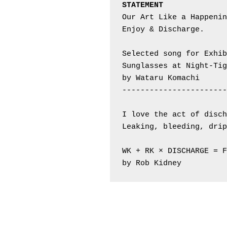
Our Art Like a Happenin
Enjoy & Discharge.

Selected song for Exhib
Sunglasses at Night-Tig
by Wataru Komachi

-----------------------
I love the act of disch
Leaking, bleeding, drip
WK + RK × DISCHARGE = F
by Rob Kidney