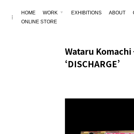
Skip
HOME
WORK
EXHIBITIONS
ABOUT
toggle
child
toggle
menu
to
open/close
ONLINE STORE
sidebar
content
Wataru Komachi 
‘DISCHARGE’