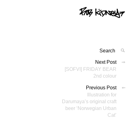
Search
SEAR
for:
投
Next Post
'
[SOFVI] FRIDAY BEAR
稿
2nd colour
ナ
Previous Post
ビ
Illustration for
Darumaya’s original craft
ゲ
beer ‘Norwegian Urban
ー
Cat’
シ