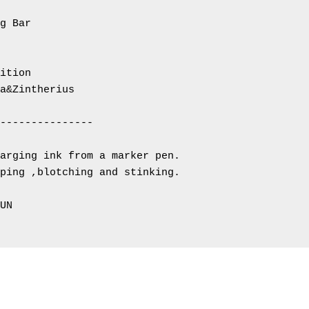
g Bar

ition

a&Zintherius

---------------

arging ink from a marker pen.

ping ,blotching and stinking.

UN
