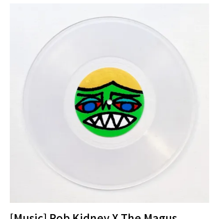
[Music] Rob Kidney X The Magus